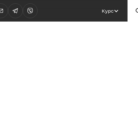
Курс
ПІД ЗОРЯМИ!
ІД ЗОРЯМИ
шої власної квартири або