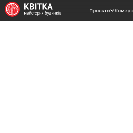
Проєкти
Комерц
Kvitka
Акції
СТАРТ ПРОДАЖУ НОВИХ ЧЕРГ ПІД ЗОРЯМИ!
16.02.2026
СТАРТ ПРОД
Оголошуємо СТАРТ ПРОДАЖУ ква
Продумані планування, багато с
інвестиції
ПІД ЗОРЯМИ
— це про комфо
• власні тераси, патіо та панора
• затишні квартири зі зручним 
• підземний паркінг з укриттям
• дитячий садочок поруч