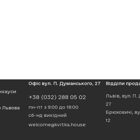
для відпочинку
природний ландшафт і власна водойма — лише
и!
ту.
— обирайте свою ідеальну квартиру ПІД ЗОР
Офіс вул. П. Думанського, 27
Відділи прод
нхауси
Львів, вул. П
+38 (032) 288 05 02
27
пн-пт з 9:00 до 18:00
 Львова
Брюховичі, ву
сб-нд вихідний
12
welcome@kvitka.house