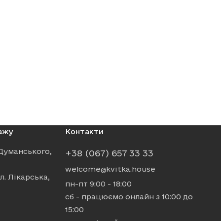
 20 хвилин від центру Львова
ЯМИ
ажу
Контакти
. Думанського,
+38 (067) 657 33 33
welcome@kvitka.house
л. Лікарська,
пн-пт 9:00 - 18:00
сб - працюємо онлайн з 10:00 до
15:00