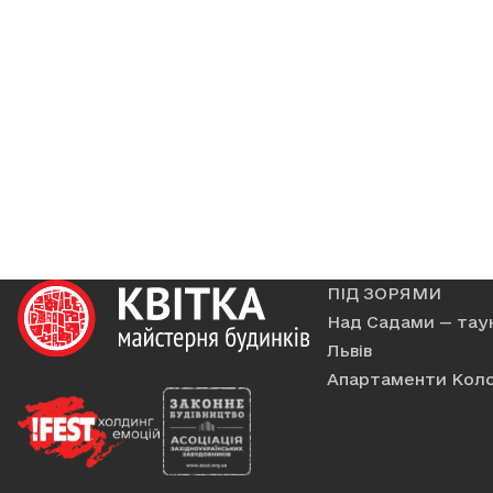
• BBQ-зони, альтанки та місця 
• сучасний спортивний стадіон
Свіже повітря Брюховичів, 
Розтермінування без % на 2 рок
Без переплат. Без зайвого клопо
Старт продажу вже триває 
ОБИРАЙТЕ КВАРТИРУ ТУТ
ПІД ЗОРЯМИ
Над Садами — тау
Львів
Апартаменти Коло