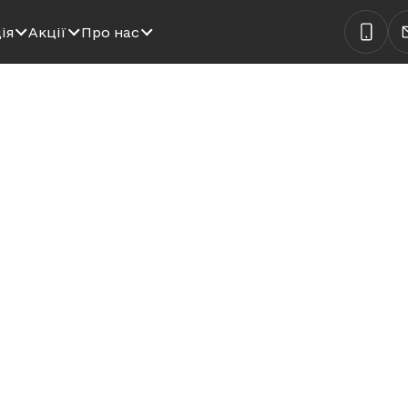
ія
Акції
Про нас
АЖУ НОВИХ ЧЕРГ 
ртир у нових чергах житлового проєкту П
вітла та простору — ідеально для життя, пер
рт щодня:
мні вікна
зонуванням