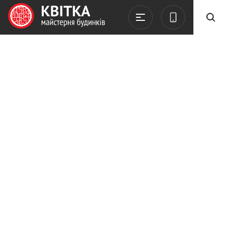
Kvitka
Акції
NEW! АПАРТАМЕНТИ КОЛО ЛЬВОВА
14.05.2026
NEW! АПАРТАМЕНТИ
КОЛО ЛЬВОВА
Готові апартаменти «під ключ»
у
Брюховичах «КОЛО ЛЬВОВА» – новий проєкт
бізнес-класу від “Квітка. Майстерня
будинків”
Апартаменти «КОЛО ЛЬВОВА» у Брюховичах
– повністю готові до проживання або здачі в
оренду з:
ремонтом
меблями