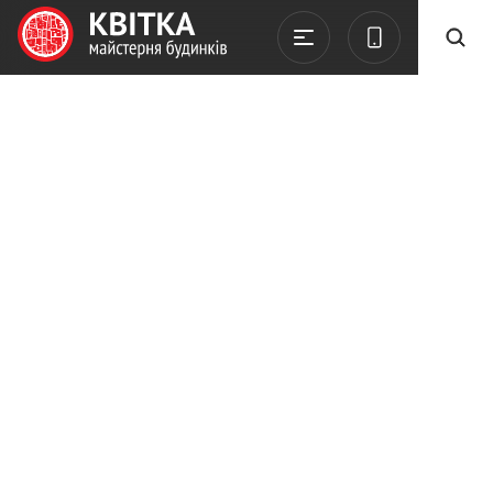
Kvitka
Новини
Квітка. Майстерня будинків у ТОП-100 девелоперів України!
11.02.2026
Квітка. Майстерня
будинків у ТОП-100
девелоперів України!
Квітка. Майстерня будинків у ТОП-100
девелоперів України за версією ЛУН💪🏼
5 лютого в Києві відбулася знакова подія
для ринку нерухомості – ЛУН вперше
презентували премію «ТОП-100
девелоперів України». І нам неймовірно
приємно бути серед них🧡
Наша компанія увійшла до ТОП-100